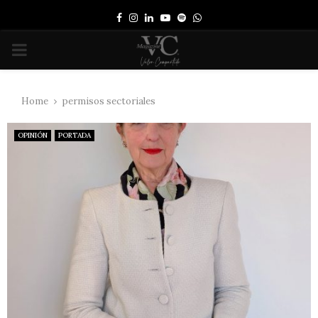
Facebook
Instagram
Linkedin
Youtube
Spotify
Whatsapp
PRIMARY
MENU
Home
permisos sectoriales
OPINIÓN
PORTADA