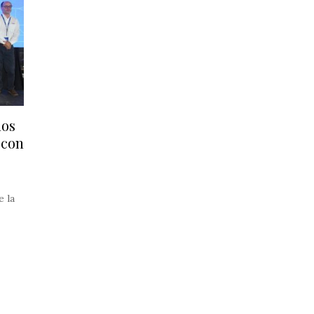
ños
 con
e la