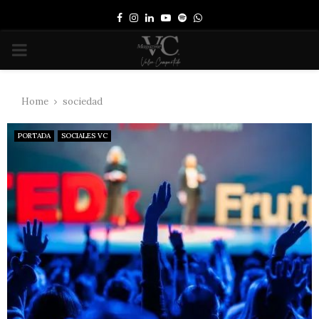
Facebook
Instagram
Linkedin
Youtube
Spotify
Whatsapp
PRIMARY
MENU
Home
sociedad
PORTADA
SOCIALES VC