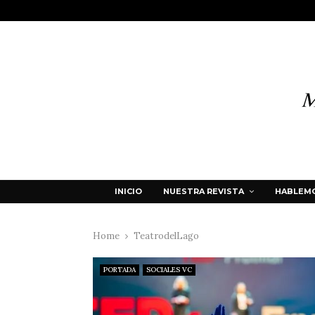
INICIO
NUESTRA REVISTA
HABLEMO
Home
TeatrodelLago
PORTADA
SOCIALES VC