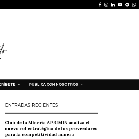
Facebook
Instagram
Linkedin
Youtube
Spot
W
CRÍBETE
PUBLICA CON NOSOTROS
ENTRADAS RECIENTES
Club de la Minería APRIMIN analiza el
nuevo rol estratégico de los proveedores
para la competitividad minera