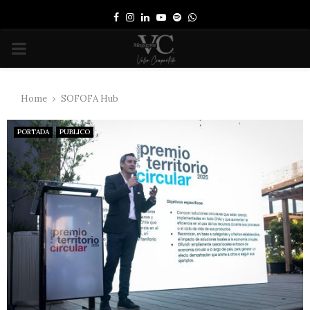
Facebook
Instagram
Linkedin
Youtube
Spotify
Whatsapp
PRIMARY
MENU
Home
SOFOFA Hub
PORTADA
PUBLICO