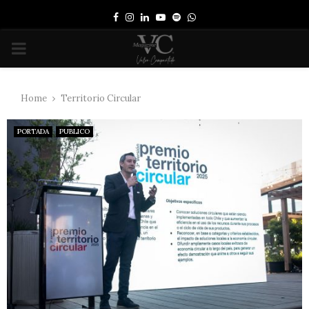
Facebook
Instagram
Linkedin
Youtube
Spotify
Whatsapp
PRIMARY
MENU
Home
Territorio Circular
PORTADA
PUBLICO