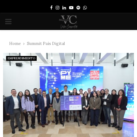
Facebook
Instagram
Linkedin
Youtube
Spotify
Whatsapp
PRIMARY
MENU
Home
Summit País Digital
EMPRENDIMIENTO