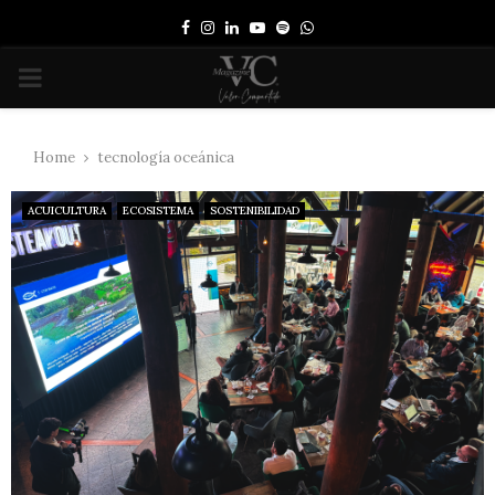
Facebook
Instagram
Linkedin
Youtube
Spotify
Whatsapp
PRIMARY
MENU
Home
tecnología oceánica
ACUICULTURA
ECOSISTEMA
SOSTENIBILIDAD