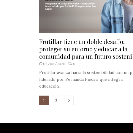
Frutillar tiene un doble desafío:
proteger su entorno y educar a la
comunidad para un futuro sosteni
08/08/2025
0
Frutillar avanza hacia la sostenibilidad con un p
liderado por Fernanda Piedra, que integra
educación...
Paginación
1
2
de
entradas