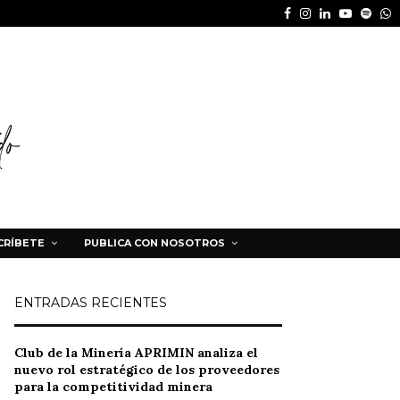
Facebook
Instagram
Linkedin
Youtube
Spot
W
CRÍBETE
PUBLICA CON NOSOTROS
ENTRADAS RECIENTES
Club de la Minería APRIMIN analiza el
nuevo rol estratégico de los proveedores
para la competitividad minera