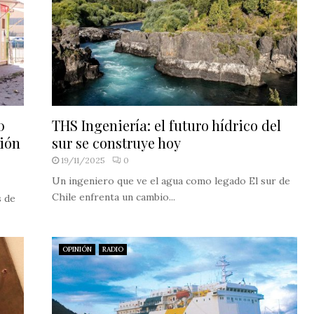
0
THS Ingeniería: el futuro hídrico del
ción
sur se construye hoy
19/11/2025
0
Un ingeniero que ve el agua como legado El sur de
Chile enfrenta un cambio...
s de
OPINIÓN
RADIO