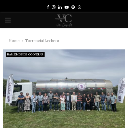
Facebook
Instagram
Linkedin
Youtube
Spotify
Whatsapp
PRIMARY
MENU
Home
Torrencial Lechero
HABLEMOS DE COOPERAR