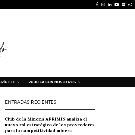
Facebook
Instagram
Linkedin
Youtube
Spot
W
CRÍBETE
PUBLICA CON NOSOTROS
ENTRADAS RECIENTES
Club de la Minería APRIMIN analiza el
nuevo rol estratégico de los proveedores
para la competitividad minera