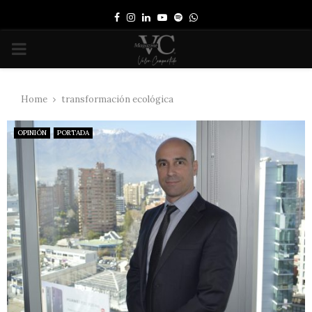
Facebook
Instagram
Linkedin
Youtube
Spotify
Whatsapp
PRIMARY
MENU
Home
transformación ecológica
OPINIÓN
PORTADA