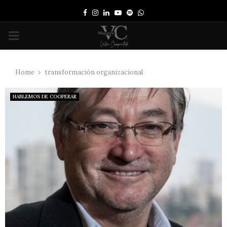
Facebook
Instagram
Linkedin
Youtube
Spotify
Whatsapp
PRIMARY
MENU
Home
transformación organizacional
HABLEMOS DE COOPERAR