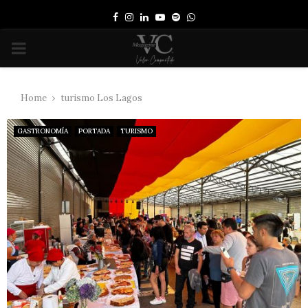
Facebook
Instagram
Linkedin
Youtube
Spotify
Whatsapp
PRIMARY
MENU
Home
turismo Los Lagos
GASTRONOMÍA
PORTADA
TURISMO