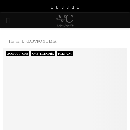
Facebook
Instagram
Linkedin
Youtube
Spotify
Whatsapp
PRIMARY
MENU
Home
GASTRONOMÍA
ACUICULTURA
GASTRONOMÍA
PORTADA