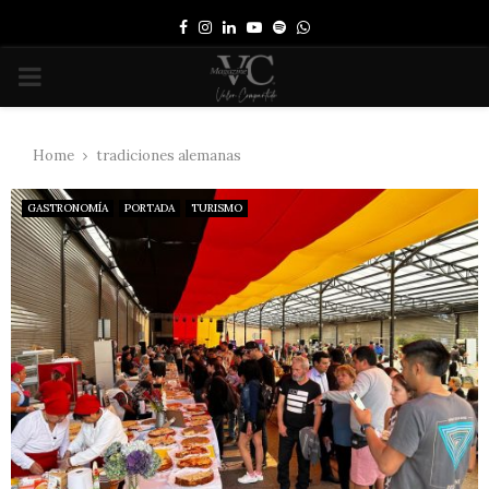
Facebook
Instagram
Linkedin
Youtube
Spotify
Whatsapp
PRIMARY
MENU
Home
tradiciones alemanas
GASTRONOMÍA
PORTADA
TURISMO