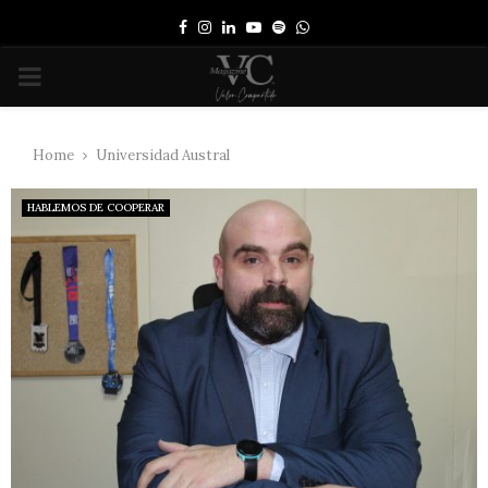
Facebook
Instagram
Linkedin
Youtube
Spotify
Whatsapp
PRIMARY
MENU
Home
Universidad Austral
HABLEMOS DE COOPERAR