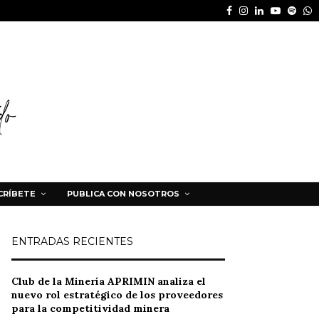
Facebook
Instagram
Linkedin
Youtube
Spot
W
CRÍBETE
PUBLICA CON NOSOTROS
ENTRADAS RECIENTES
Club de la Minería APRIMIN analiza el
nuevo rol estratégico de los proveedores
para la competitividad minera