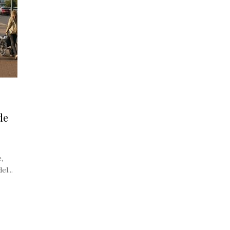
de
,
l...