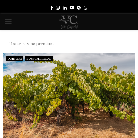
Facebook
Instagram
Linkedin
Youtube
Spotify
Whatsapp
PRIMARY
MENU
Home
vino premium
PORTADA
SOSTENIBILIDAD