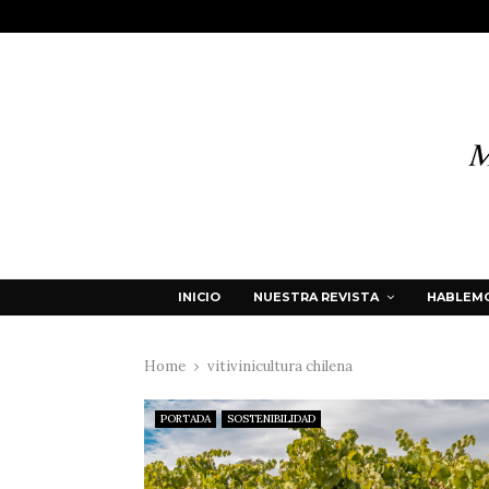
INICIO
NUESTRA REVISTA
HABLEMO
Home
vitivinicultura chilena
PORTADA
SOSTENIBILIDAD