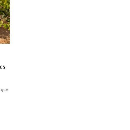
es
 que