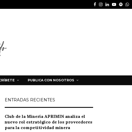
Facebook
Instagram
Linkedin
Youtube
Spot
W
CRÍBETE
PUBLICA CON NOSOTROS
ENTRADAS RECIENTES
Club de la Minería APRIMIN analiza el
nuevo rol estratégico de los proveedores
para la competitividad minera