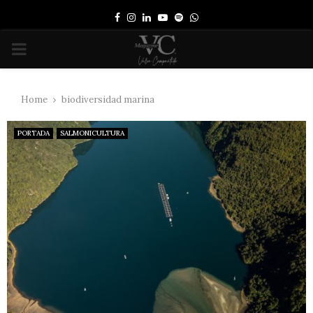
Facebook
Instagram
Linkedin
Youtube
Spotify
Whatsapp
PRIMARY
MENU
Home
biodiversidad marina
PORTADA
SALMONICULTURA