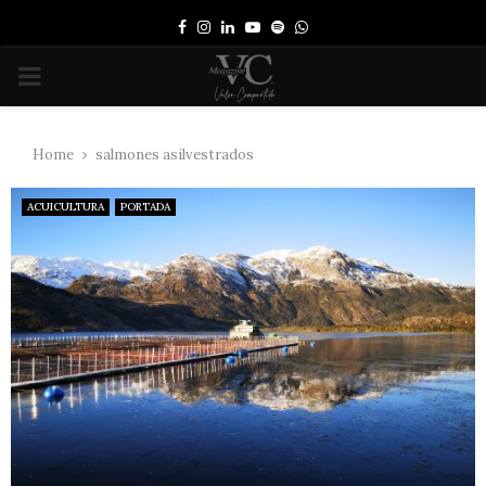
Facebook
Instagram
Linkedin
Youtube
Spotify
Whatsapp
PRIMARY
MENU
Home
salmones asilvestrados
ACUICULTURA
PORTADA