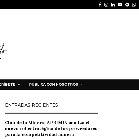
Facebook
Instagram
Linkedin
Youtube
Spot
W
CRÍBETE
PUBLICA CON NOSOTROS
ENTRADAS RECIENTES
Club de la Minería APRIMIN analiza el
nuevo rol estratégico de los proveedores
para la competitividad minera