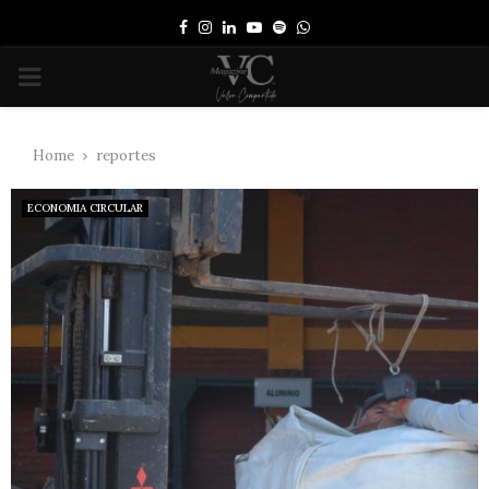
Facebook
Instagram
Linkedin
Youtube
Spotify
Whatsapp
PRIMARY
MENU
Home
reportes
ECONOMIA CIRCULAR