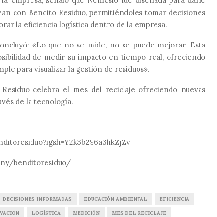
e la empresa, señaló que Nemesio fue diseñada para darle
lizan con Bendito Residuo, permitiéndoles tomar decisiones
rar la eficiencia logística dentro de la empresa.
oncluyó: «Lo que no se mide, no se puede mejorar. Esta
osibilidad de medir su impacto en tiempo real, ofreciendo
ple para visualizar la gestión de residuos».
Residuo celebra el mes del reciclaje ofreciendo nuevas
avés de la tecnología.
nditoresiduo?igsh=Y2k3b296a3hkZjZv
any/benditoresiduo/
DECISIONES INFORMADAS
EDUCACIÓN AMBIENTAL
EFICIENCIA
VACION
LOGÍSTICA
MEDICIÓN
MES DEL RECICLAJE