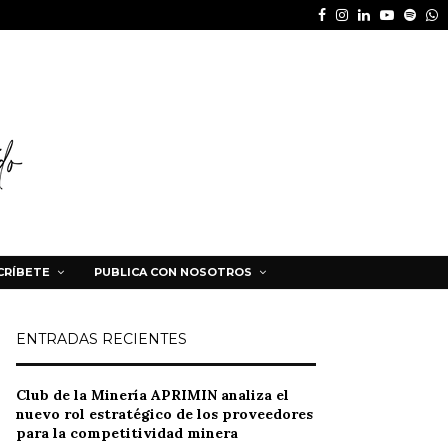
Facebook
Instagram
Linkedin
Youtube
Spot
W
CRÍBETE
PUBLICA CON NOSOTROS
ENTRADAS RECIENTES
Club de la Minería APRIMIN analiza el
nuevo rol estratégico de los proveedores
para la competitividad minera