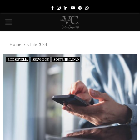
Facebook
Instagram
Linkedin
Youtube
Spotify
Whatsapp
PRIMARY
MENU
Home
Chile 2024
ECOSISTEMA
SERVICIOS
SOSTENIBILIDAD