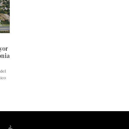
yor
onia
 del
tico