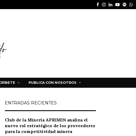
Facebook
Instagram
Linkedin
Youtube
Spot
W
CRÍBETE
PUBLICA CON NOSOTROS
ENTRADAS RECIENTES
Club de la Minería APRIMIN analiza el
nuevo rol estratégico de los proveedores
para la competitividad minera