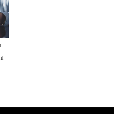
u
il
.