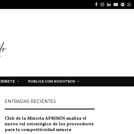
Facebook
Instagram
Linkedin
Youtube
Spot
W
CRÍBETE
PUBLICA CON NOSOTROS
ENTRADAS RECIENTES
Club de la Minería APRIMIN analiza el
nuevo rol estratégico de los proveedores
para la competitividad minera