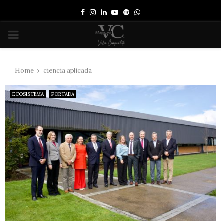
Facebook
Instagram
Linkedin
Youtube
Spotify
Whatsapp
PRIMARY
MENU
Home
ciencia aplicada
ECOSISTEMA
PORTADA