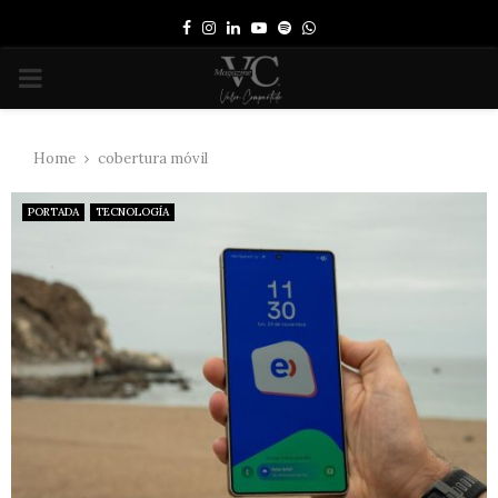
Facebook
Instagram
Linkedin
Youtube
Spotify
Whatsapp
PRIMARY
MENU
Home
cobertura móvil
PORTADA
TECNOLOGÍA