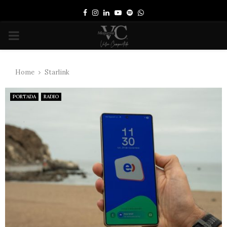
Facebook
Instagram
Linkedin
Youtube
Spotify
Whatsapp
PRIMARY
MENU
Home
Starlink
PORTADA
RADIO