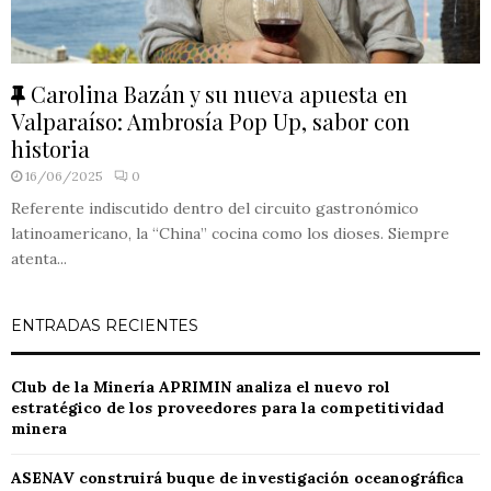
F
Carolina Bazán y su nueva apuesta en
e
Valparaíso: Ambrosía Pop Up, sabor con
a
historia
t
16/06/2025
0
u
Referente indiscutido dentro del circuito gastronómico
r
latinoamericano, la “China” cocina como los dioses. Siempre
e
atenta...
d
ENTRADAS RECIENTES
Club de la Minería APRIMIN analiza el nuevo rol
estratégico de los proveedores para la competitividad
minera
ASENAV construirá buque de investigación oceanográfica