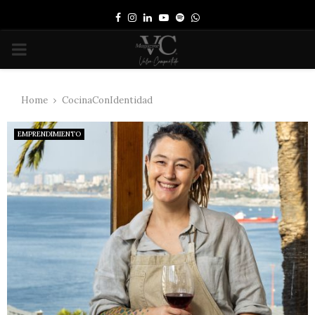
Facebook
Instagram
Linkedin
Youtube
Spotify
Whatsapp
PRIMARY
MENU
Home
CocinaConIdentidad
EMPRENDIMIENTO