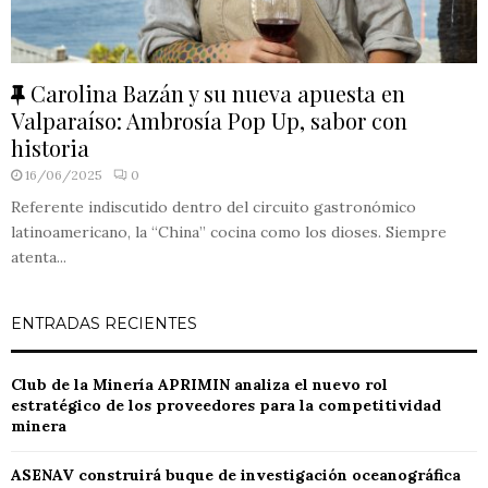
F
Carolina Bazán y su nueva apuesta en
e
Valparaíso: Ambrosía Pop Up, sabor con
a
historia
t
16/06/2025
0
u
Referente indiscutido dentro del circuito gastronómico
r
latinoamericano, la “China” cocina como los dioses. Siempre
e
atenta...
d
ENTRADAS RECIENTES
Club de la Minería APRIMIN analiza el nuevo rol
estratégico de los proveedores para la competitividad
minera
ASENAV construirá buque de investigación oceanográfica