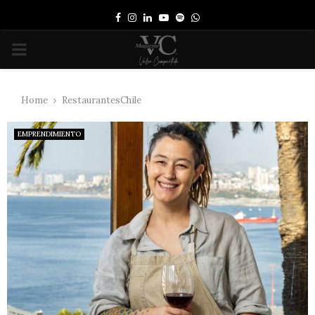
Facebook
Instagram
Linkedin
Youtube
Spotify
Whatsapp
PRIMARY
MENU
Home
RestaurantesChile
EMPRENDIMIENTO