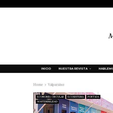
INICIO
NUESTRA REVISTA
HABLEMO
Home
Valparaíso
ECONOMIA CIRCULAR
ECOSISTEMA
PORTADA
SOSTENIBILIDAD