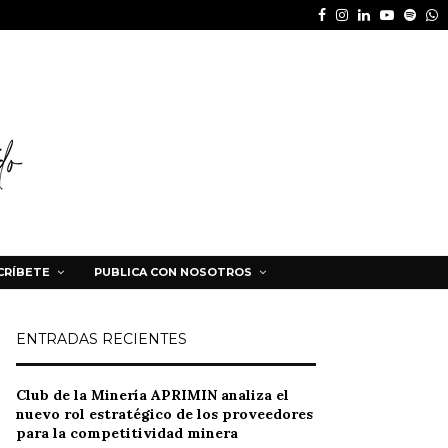
Facebook
Instagram
Linkedin
Youtube
Spot
W
CRÍBETE
PUBLICA CON NOSOTROS
ENTRADAS RECIENTES
Club de la Minería APRIMIN analiza el
nuevo rol estratégico de los proveedores
para la competitividad minera