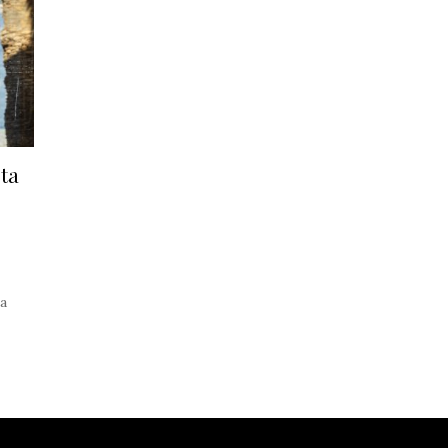
ta
na