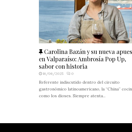
F
Carolina Bazán y su nueva apues
e
en Valparaíso: Ambrosía Pop Up,
a
sabor con historia
t
16/06/2025
0
u
Referente indiscutido dentro del circuito
r
gastronómico latinoamericano, la “China” coci
e
como los dioses. Siempre atenta...
d