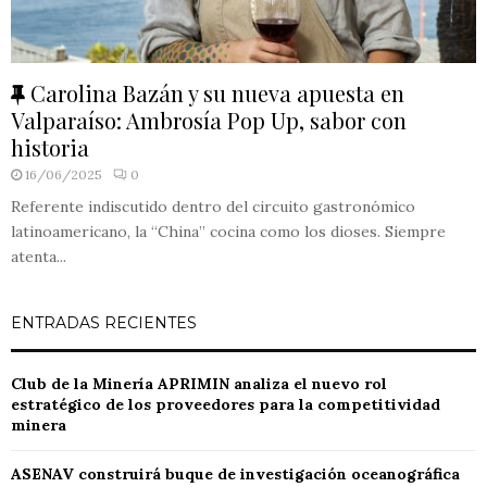
F
Carolina Bazán y su nueva apuesta en
e
Valparaíso: Ambrosía Pop Up, sabor con
a
historia
t
16/06/2025
0
u
Referente indiscutido dentro del circuito gastronómico
r
latinoamericano, la “China” cocina como los dioses. Siempre
e
atenta...
d
ENTRADAS RECIENTES
Club de la Minería APRIMIN analiza el nuevo rol
estratégico de los proveedores para la competitividad
minera
ASENAV construirá buque de investigación oceanográfica