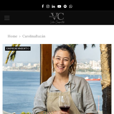
Facebook
Instagram
Linkedin
Youtube
Spotify
Whatsapp
PRIMARY
MENU
Home
CarolinaBazán
EMPRENDIMIENTO