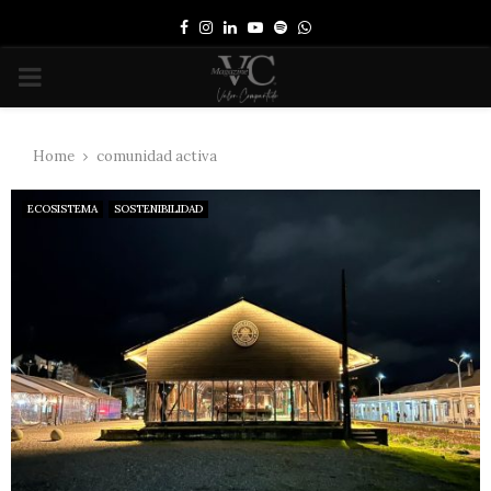
Facebook
Instagram
Linkedin
Youtube
Spotify
Whatsapp
PRIMARY
MENU
Home
comunidad activa
ECOSISTEMA
SOSTENIBILIDAD