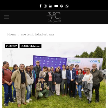
Facebook
Instagram
Linkedin
Youtube
Spotify
Whatsapp
PRIMARY
MENU
Home
sostenibilidad urbana
PORTADA
SOSTENIBILIDAD