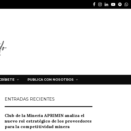
Facebook
Instagram
Linkedin
Youtube
Spot
W
CRÍBETE
PUBLICA CON NOSOTROS
ENTRADAS RECIENTES
Club de la Minería APRIMIN analiza el
nuevo rol estratégico de los proveedores
para la competitividad minera