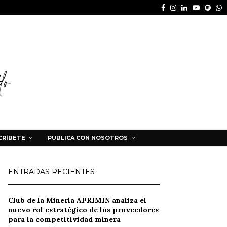
Facebook
Instagram
Linkedin
Youtube
Spot
W
CRÍBETE
PUBLICA CON NOSOTROS
ENTRADAS RECIENTES
Club de la Minería APRIMIN analiza el
nuevo rol estratégico de los proveedores
para la competitividad minera