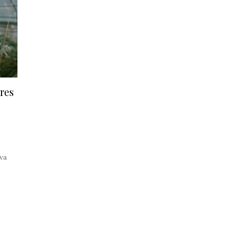
eres
va