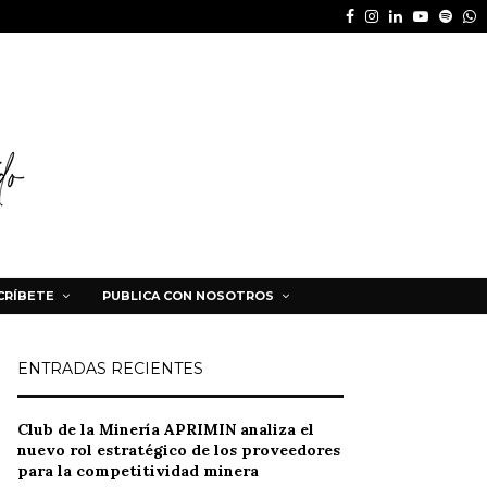
Facebook
Instagram
Linkedin
Youtube
Spot
W
CRÍBETE
PUBLICA CON NOSOTROS
ENTRADAS RECIENTES
Club de la Minería APRIMIN analiza el
nuevo rol estratégico de los proveedores
para la competitividad minera