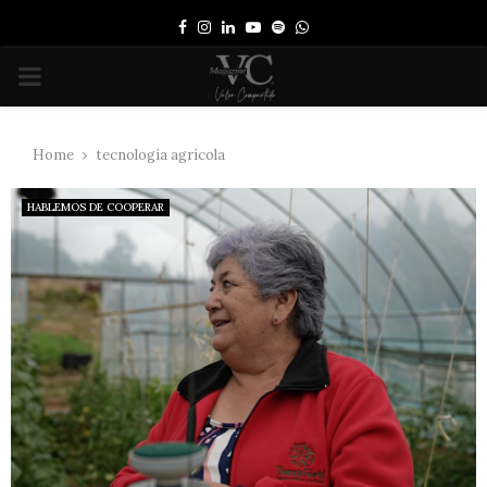
Facebook
Instagram
Linkedin
Youtube
Spotify
Whatsapp
PRIMARY
MENU
Home
tecnología agrícola
HABLEMOS DE COOPERAR