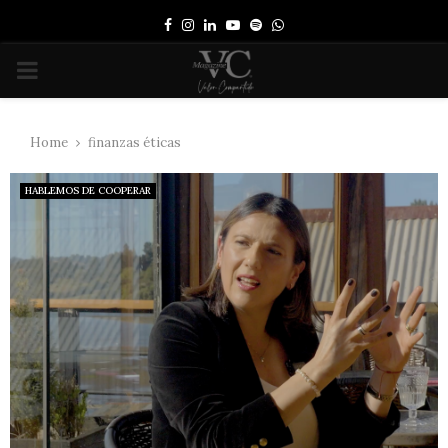
Facebook
Instagram
Linkedin
Youtube
Spotify
Whatsapp
PRIMARY
MENU
Home
finanzas éticas
HABLEMOS DE COOPERAR