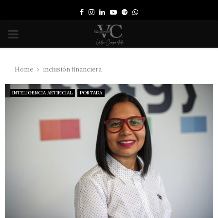
Facebook
Instagram
Linkedin
Youtube
Spotify
Whatsapp
PRIMARY
MENU
Home
inclusión financiera
INTELIGENCIA ARTIFICIAL
PORTADA