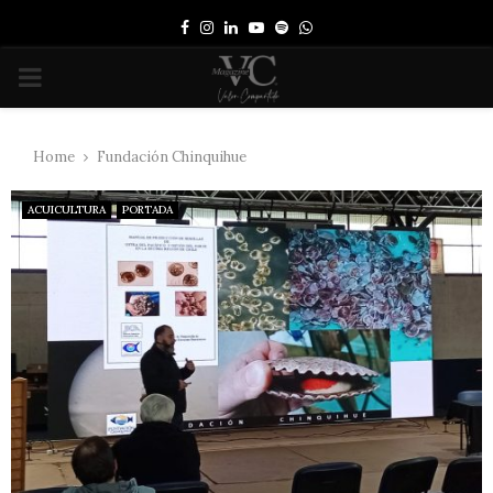
Facebook
Instagram
Linkedin
Youtube
Spotify
Whatsapp
PRIMARY
MENU
Home
Fundación Chinquihue
ACUICULTURA
PORTADA