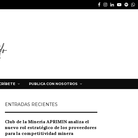
Facebook
Instagram
Linkedin
Youtube
Spot
W
CRÍBETE
PUBLICA CON NOSOTROS
ENTRADAS RECIENTES
Club de la Minería APRIMIN analiza el
nuevo rol estratégico de los proveedores
para la competitividad minera