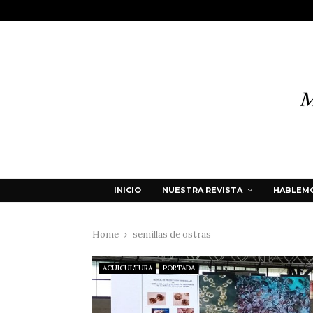
INICIO
NUESTRA REVISTA
HABLEMO
Home
semillas de ostras
ACUICULTURA
PORTADA