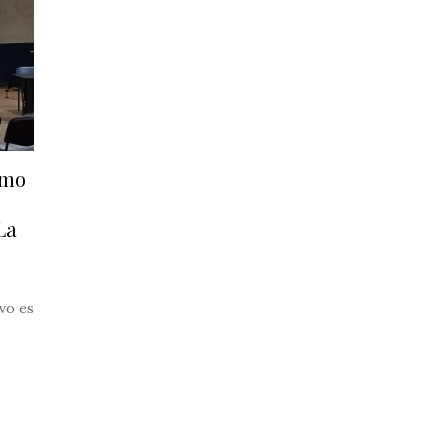
omo
La
ivo es