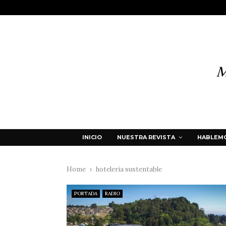
INICIO
NUESTRA REVISTA
HABLEMO
Home
hotelería sustentable
PORTADA
RADIO