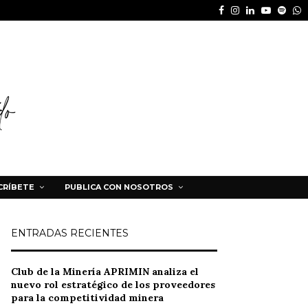
Facebook
Instagram
Linkedin
Youtube
Spot
W
CRÍBETE
PUBLICA CON NOSOTROS
ENTRADAS RECIENTES
Club de la Minería APRIMIN analiza el
nuevo rol estratégico de los proveedores
para la competitividad minera