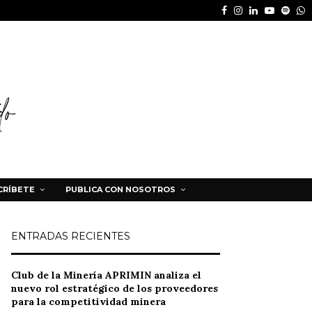
Facebook
Instagram
Linkedin
Youtube
Spot
W
CRÍBETE
PUBLICA CON NOSOTROS
ENTRADAS RECIENTES
Club de la Minería APRIMIN analiza el
nuevo rol estratégico de los proveedores
para la competitividad minera