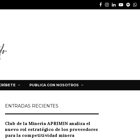
Facebook
Instagram
Linkedin
Youtube
Spot
W
CRÍBETE
PUBLICA CON NOSOTROS
ENTRADAS RECIENTES
Club de la Minería APRIMIN analiza el
nuevo rol estratégico de los proveedores
para la competitividad minera