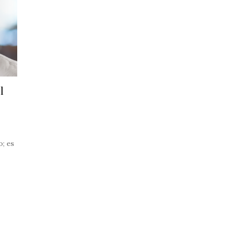
l
o; es