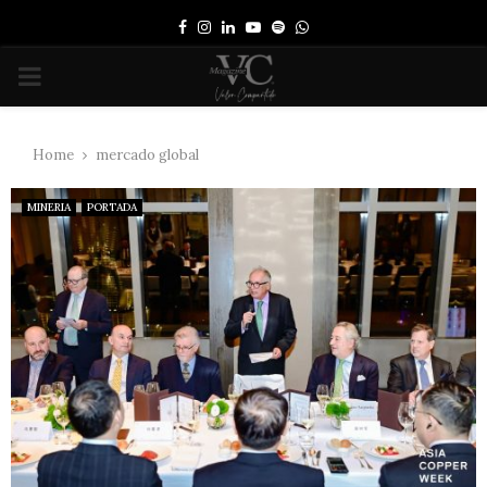
Facebook
Instagram
Linkedin
Youtube
Spotify
Whatsapp
PRIMARY
MENU
Home
mercado global
MINERIA
PORTADA